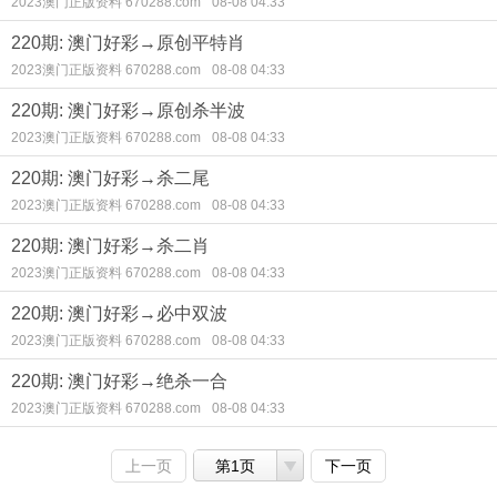
2023澳门正版资料 670288.com
08-08 04:33
220期: 澳门好彩→原创平特肖
2023澳门正版资料 670288.com
08-08 04:33
220期: 澳门好彩→原创杀半波
2023澳门正版资料 670288.com
08-08 04:33
220期: 澳门好彩→杀二尾
2023澳门正版资料 670288.com
08-08 04:33
220期: 澳门好彩→杀二肖
2023澳门正版资料 670288.com
08-08 04:33
220期: 澳门好彩→必中双波
2023澳门正版资料 670288.com
08-08 04:33
220期: 澳门好彩→绝杀一合
2023澳门正版资料 670288.com
08-08 04:33
上一页
第1页
下一页