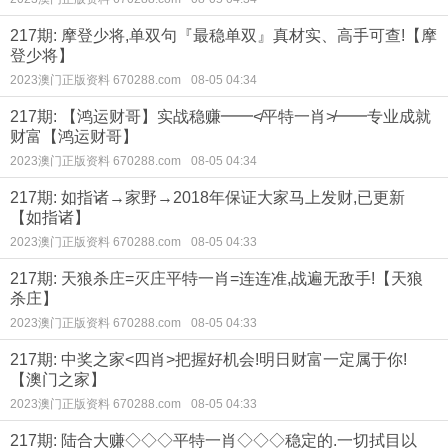
217期: 摩登少将,单双句『最稳单双』真材实、高手可查!【摩
登少将】
2023澳门正版资料 670288.com
08-05 04:34
217期: 【鸿运财哥】实战稳赚━━≮平特一肖≯━━专业成就
财富【鸿运财哥】
2023澳门正版资料 670288.com
08-05 04:34
217期: 如指诸→家野→2018年保证大家马上发财,已更新
【如指诸】
2023澳门正版资料 670288.com
08-05 04:33
217期: 天狼杀庄=灭庄平特一肖=连连准,战遍无敌手!【天狼
杀庄】
2023澳门正版资料 670288.com
08-05 04:33
217期: 中奖之家<四肖>把握好机会!明日财富一定属于你!
【澳门之家】
2023澳门正版资料 670288.com
08-05 04:33
217期: 陆合大赚◇◇◇平特一肖◇◇◇稳定的.一切拭目以