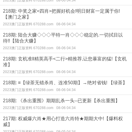
2023澳门正版资料 670288.com
08-06 04:34
218期: 中奖之家<四肖>把握好机会!明日财富一定属于你!
【澳门之家】
2023澳门正版资料 670288.com
08-06 04:34
218期: 陆合大赚◇◇◇平特一肖◇◇◇稳定的.一切拭目以
待!!【陆合大赚】
2023澳门正版资料 670288.com
08-06 04:34
218期: 玄机准‖精英高手<二行>精推荐,让您暴富的猛!【玄机
准】
2023澳门正版资料 670288.com
08-06 04:34
218期: ≡【绿茶无错杀肖、连准50期】→绝对省钱! 【绿茶】
2023澳门正版资料 670288.com
08-06 04:34
218期: 《杀出重围》期期乱杀一头--已更新【杀出重围】
2023澳门正版资料 670288.com
08-06 04:34
217期: 权威爆六肖★用心打造六肖特★期期大中!【爆料权
威】
2023澳门正版资料 670288.com
08-05 04:34