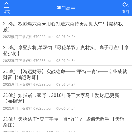
澳门高手
首页
返回
218期: 权威爆六肖★用心打造六肖特★期期大中!【爆料权
威】
2023澳门正版资料 670288.com
08-06 04:34
218期: 摩登少将,单双句『最稳单双』真材实、高手可查!【摩
登少将】
2023澳门正版资料 670288.com
08-06 04:34
218期: 【鸿运财哥】实战稳赚━━≮平特一肖≯━━专业成就
财富【鸿运财哥】
2023澳门正版资料 670288.com
08-06 04:34
218期: 如指诸→家野→2018年保证大家马上发财,已更新
【如指诸】
2023澳门正版资料 670288.com
08-06 04:34
218期: 天狼杀庄=灭庄平特一肖=连连准,战遍无敌手!【天狼
杀庄】